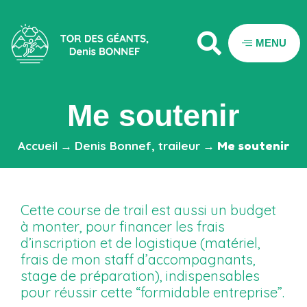
MENU
Me soutenir
Accueil
→
Denis Bonnef, traileur
→
Me soutenir
Cette course de trail est aussi un budget
à monter, pour financer les frais
d’inscription et de logistique (matériel,
frais de mon staff d’accompagnants,
stage de préparation), indispensables
pour réussir cette “formidable entreprise”.