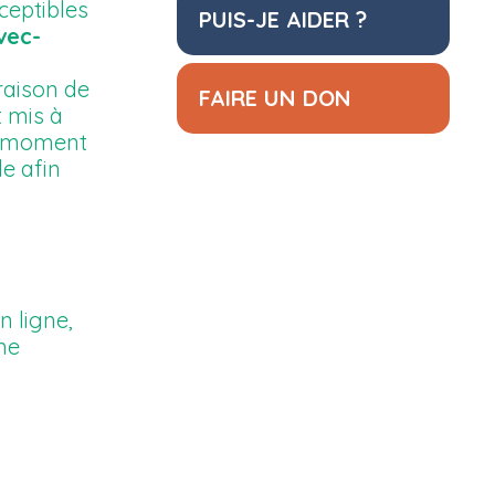
sceptibles
PUIS-JE AIDER ?
vec-
raison de
FAIRE UN DON
 mis à
ut moment
le afin
n ligne,
ne