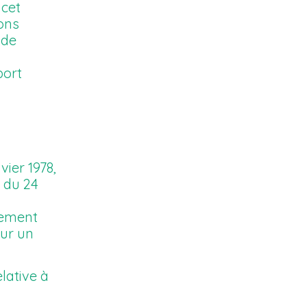
 cet
ions
 de
port
ier 1978,
e du 24
rement
sur un
lative à