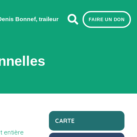
Denis Bonnef, traileur
FAIRE UN DON
nnelles
CARTE
t entière