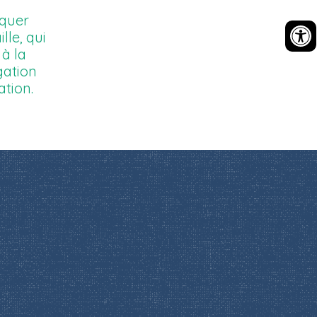
oquer
lle, qui
 à la
gation
ation.