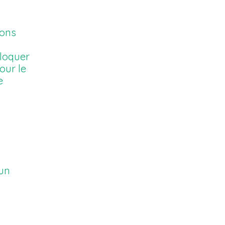
vons
bloquer
our le
e
 un