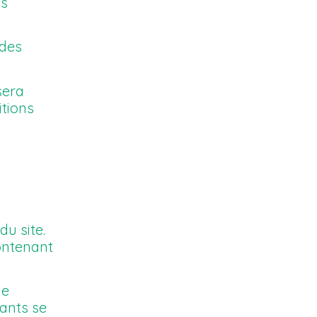
ts
 des
sera
tions
du site.
contenant
de
éants se