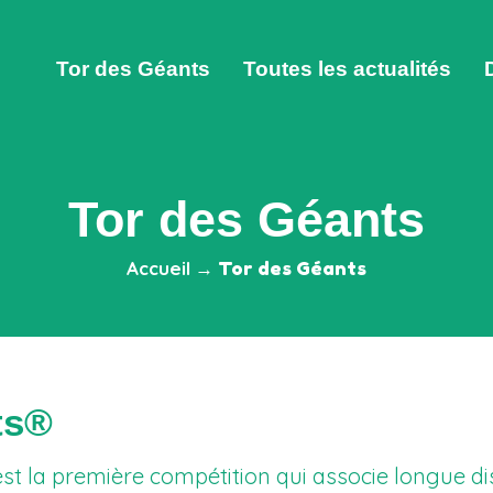
Tor des Géants
Toutes les actualités
Tor des Géants
Accueil
→
Tor des Géants
ts®
’est la première compétition qui associe longue di