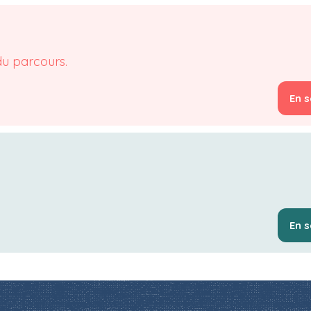
du parcours.
En s
En s