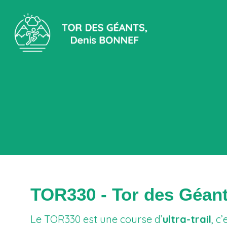
TOR330 - Tor des Géan
Le TOR330 est une course d’
ultra-trail
, c