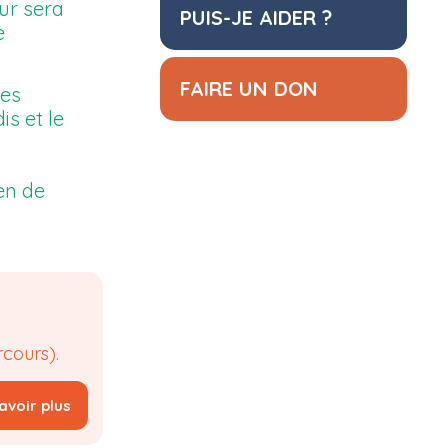
ur sera
PUIS-JE AIDER ?
e
FAIRE UN DON
ues
is et le
en de
cours).
avoir plus