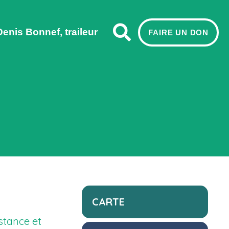
Denis Bonnef, traileur
FAIRE UN DON
CARTE
stance et