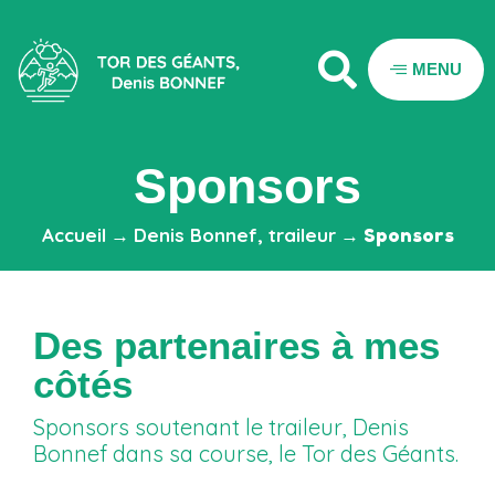
MENU
Sponsors
Accueil
→
Denis Bonnef, traileur
→
Sponsors
Des partenaires à mes
côtés
Sponsors soutenant le traileur, Denis
Bonnef dans sa course, le Tor des Géants.